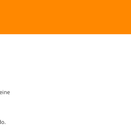
eine
do.