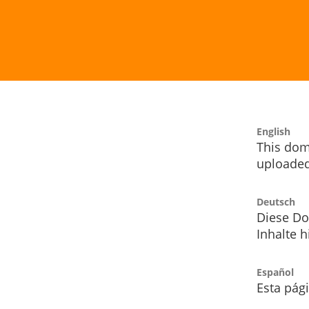
English
This dom
uploaded
Deutsch
Diese Do
Inhalte h
Español
Esta pág